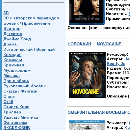
Переводчик
Субтитры:
3D
Носитель:
3D c авторским переводом
Примечани
Боевик / Приключения
Описание (клик - развернуть/
Вестерн
Детектив
Джеймс Бонд
НОВОКАИН
NOVOCAINE
Драма
Исторический / Военный
Режиссер:
Комедия
Актеры:
Ja
Комиксы
Beatty Jr.
Криминал
Раздел:
бое
Мультфильм
Время:
110
Мюзикл
Переводчик
Про любовь
Субтитры:
Рукопашный боевик
Носитель:
Сказка / Фэнтези
Описание (
Спорт
Стёб
Стивен Кинг
Триллер
ОМЕРЗИТЕЛЬНАЯ ВОСЬМЕРК
Ужасы / Мистика
Фантастика
Режиссер:
Актеры:
Ku
ЭКСКЛЮЗИВ