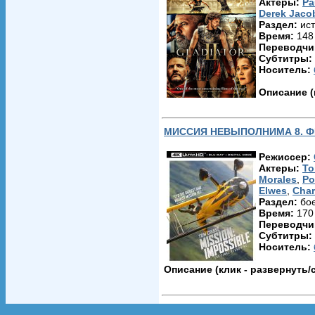
Актеры:
Pa
В сцене вручения «Оскара» на 
Derek Jaco
Тоби Магуайра.
Раздел:
ист
Время:
148
В трейлере «Дебил Джек» сыгра
Переводчик
Субтитры:
Съёмки проходили с 9 июля 200
Носитель:
Премьера «Солдат неудачи» со
Описание (
которых отдельные диалоги и с
Том Круз сам предложил, чтобы
МИССИЯ НЕВЫПОЛНИМА 8. Ф
Режиссер:
Актеры:
To
Morales
,
Po
Elwes
,
Char
Раздел:
бое
Время:
170
Переводчик
Субтитры:
Носитель:
Описание (клик - развернуть/