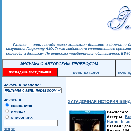
Галерея – это, прежде всего коллекция фильмов в формате б
искусства Гаврилову А.Ю. Также любителям качественного просмотр
переводы к фильмам. По вопросам приобретения обращайтесь BD50@
ФИЛЬМЫ С АВТОРСКИМ ПЕРЕВОДОМ
весь каталог
после
последние поступления
искать в разделе:
искать в:
ЗАГАДОЧНАЯ ИСТОРИЯ БЕН
названиях
именах
Режиссер:
Актеры:
Bra
описаниях
Harris
,
Elia
Раздел:
дра
старт
Время:
166