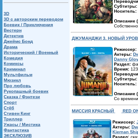
Переводчи
Субтитры
Носитель:
3D
3D c авторским переводом
Описание (
Боевик / Приключения
Собственно
Вестерн
«Джуманджи
Детектив
Оллсбурга:
ДЖУМАНДЖИ 3. НОВЫЙ УРО
гениальног
Джеймс Бонд
баланс эле
Драма
Режиссер:
(компьютер
Исторический / Военный
Актеры:
D
маленькой 
Комедия
Danny Glov
где упомин
Комиксы
Раздел:
фа
вселенной 
Криминал
Время:
123
пожаловать
Переводчи
Мультфильм
может быть 
Субтитры
Мюзикл
Носитель:
Идея новог
Про любовь
старшеклас
Рукопашный боевик
Описание (
игру — прав
Сказка / Фэнтези
Со времени 
кнопку «Ст
Спорт
своей жизн
игру до кон
Стёб
холодном Н
аватаров. 
МИССИЯ КРАСНЫЙ
RED O
Стивен Кинг
Мартой (Мо
друг-интел
решает сам,
Триллер
школьная к
Режиссер:
случилось,
Ужасы / Мистика
собственны
Актеры:
Dw
Спенсера Э
Фантастика
Kiernan Shi
они давно р
Фильм 2017
ЭКСКЛЮЗИВ
Раздел:
сказ