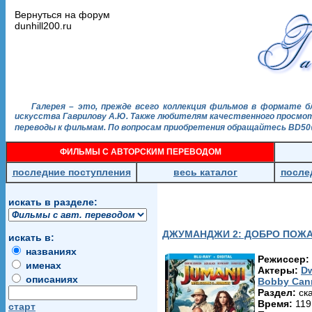
Вернуться на форум
dunhill200.ru
Галерея – это, прежде всего коллекция фильмов в формате б
искусства Гаврилову А.Ю. Также любителям качественного просмотр
переводы к фильмам. По вопросам приобретения обращайтесь BD50@
ФИЛЬМЫ С АВТОРСКИМ ПЕРЕВОДОМ
последние поступления
весь каталог
после
искать в разделе:
ДЖУМАНДЖИ 2: ДОБРО ПОЖ
искать в:
названиях
Режиссер:
именах
Актеры:
D
описаниях
Bobby Can
Раздел:
ска
Время:
119
старт