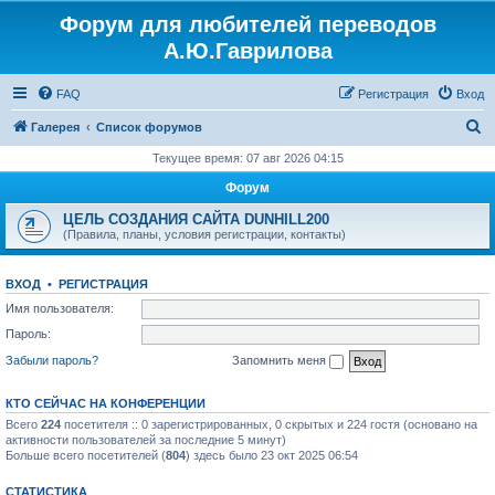
Форум для любителей переводов
Регистрация
А.Ю.Гаврилова
FAQ
Р
е
г
и
с
т
р
а
ц
и
я
Вход
П
Галерея
Список форумов
о
Текущее время: 07 авг 2026 04:15
и
Форум
с
ЦЕЛЬ СОЗДАНИЯ САЙТА DUNHILL200
к
(Правила, планы, условия регистрации, контакты)
ВХОД
•
Р
Е
Г
И
С
Т
Р
А
Ц
И
Я
Имя пользователя:
Пароль:
Забыли пароль?
Запомнить меня
КТО СЕЙЧАС НА КОНФЕРЕНЦИИ
Всего
224
посетителя :: 0 зарегистрированных, 0 скрытых и 224 гостя (основано на
активности пользователей за последние 5 минут)
Больше всего посетителей (
804
) здесь было 23 окт 2025 06:54
СТАТИСТИКА