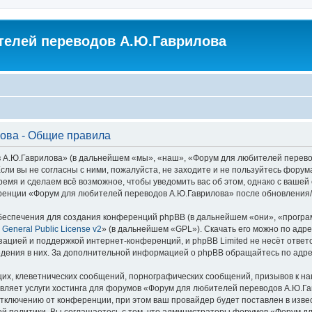
елей переводов А.Ю.Гаврилова
ова - Общие правила
.Ю.Гаврилова» (в дальнейшем «мы», «наш», «Форум для любителей переводов 
сли вы не согласны с ними, пожалуйста, не заходите и не пользуйтесь фор
ремя и сделаем всё возможное, чтобы уведомить вас об этом, однако с ваше
еренции «Форум для любителей переводов А.Ю.Гаврилова» после обновления/
еспечения для создания конференций phpBB (в дальнейшем «они», «програ
General Public License v2
» (в дальнейшем «GPL»). Скачать его можно по адр
зацией и поддержкой интернет-конференций, и phpBB Limited не несёт ответ
ведения в них. За дополнительной информацией о phpBB обращайтесь по адр
их, клеветнических сообщений, порнографических сообщений, призывов к на
авляет услуги хостинга для форумов «Форум для любителей переводов А.Ю.
ключению от конференции, при этом ваш провайдер будет поставлен в извест