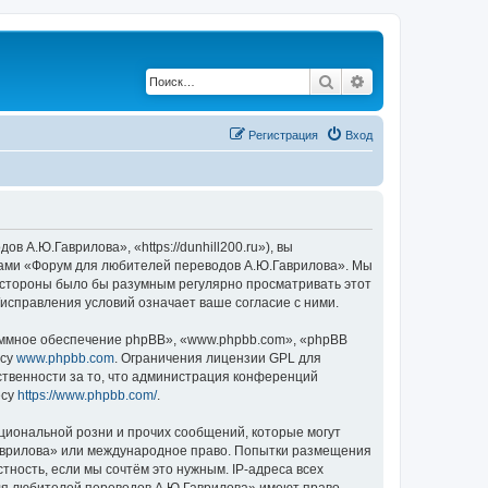
Поиск
Расширенный по
Р
е
г
и
с
т
р
а
ц
и
я
Вход
А.Ю.Гаврилова», «https://dunhill200.ru»), вы
умами «Форум для любителей переводов А.Ю.Гаврилова». Мы
й стороны было бы разумным регулярно просматривать этот
исправления условий означает ваше согласие с ними.
ммное обеспечение phpBB», «www.phpbb.com», «phpBB
есу
www.phpbb.com
. Ограничения лицензии GPL для
ственности за то, что администрация конференций
есу
https://www.phpbb.com/
.
циональной розни и прочих сообщений, которые могут
Гаврилова» или международное право. Попытки размещения
ность, если мы сочтём это нужным. IP-адреса всех