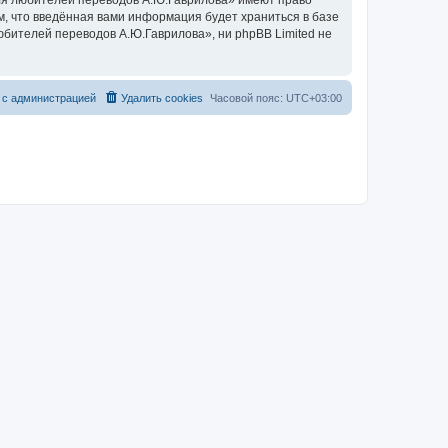
ля любителей переводов А.Ю.Гаврилова» имеют право
м, что введённая вами информация будет храниться в базе
бителей переводов А.Ю.Гаврилова», ни phpBB Limited не
с
а
д
м
и
н
и
с
т
р
а
ц
и
е
й
Удалить cookies
Часовой пояс:
UTC+03:00