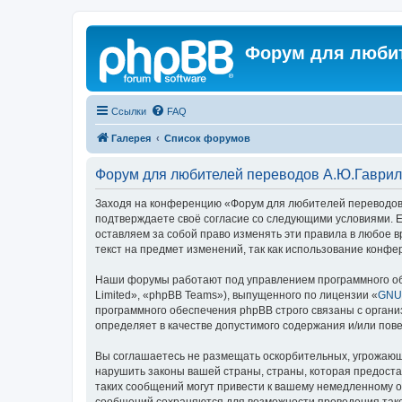
Регистрация
Форум для любит
Ссылки
FAQ
Галерея
Список форумов
Форум для любителей переводов А.Ю.Гаврил
Заходя на конференцию «Форум для любителей переводов А
подтверждаете своё согласие со следующими условиями. Е
оставляем за собой право изменять эти правила в любое в
текст на предмет изменений, так как использование конф
Наши форумы работают под управлением программного об
Limited», «phpBB Teams»), выпущенного по лицензии «
GNU 
программного обеспечения phpBB строго связаны с органи
определяет в качестве допустимого содержания и/или по
Вы соглашаетесь не размещать оскорбительных, угрожающ
нарушить законы вашей страны, страны, которая предост
таких сообщений могут привести к вашему немедленному от