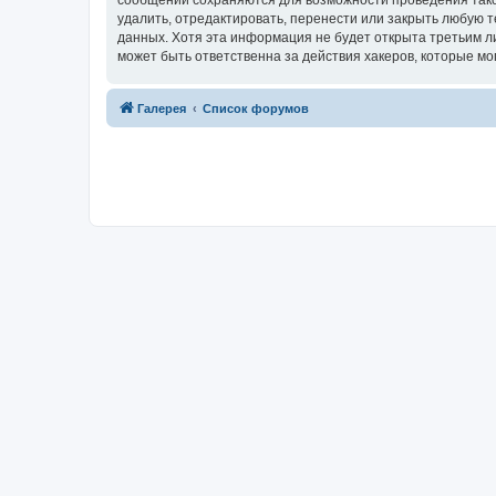
сообщений сохраняются для возможности проведения тако
удалить, отредактировать, перенести или закрыть любую т
данных. Хотя эта информация не будет открыта третьим 
может быть ответственна за действия хакеров, которые мо
Связаться с
Галерея
Список форумов
администрацией