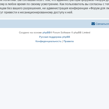
й политики. Вы соглашаетесь с тем, что администраторы форумов «Форум д
ему в любое время по своему усмотрению. Как пользователь вы согласны с те
лицам без вашего разрешения, ни администрация конференции «Форум для лю
гут привести к несанкционированному доступу к ней.
С
в
я
з
а
т
ь
с
я
Создано на основе
phpBB
® Forum Software © phpBB Limited
Русская поддержка phpBB
Конфиденциальность
|
Правила