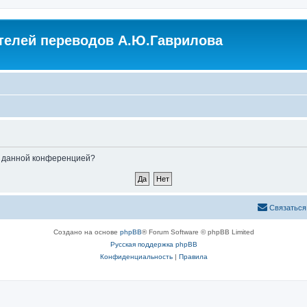
елей переводов А.Ю.Гаврилова
ые данной конференцией?
С
в
я
з
а
т
ь
с
я
Создано на основе
phpBB
® Forum Software © phpBB Limited
Русская поддержка phpBB
Конфиденциальность
|
Правила