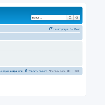
Поиск
Расширенный по
Р
е
г
и
с
т
р
а
ц
и
я
Вход
с
а
д
м
и
н
и
с
т
р
а
ц
и
е
й
Удалить cookies
Часовой пояс:
UTC+03:00