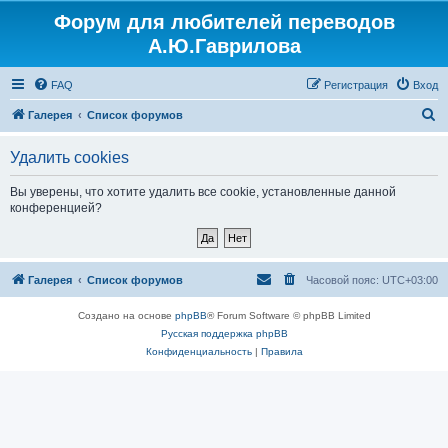
Форум для любителей переводов
Регистрация
А.Ю.Гаврилова
FAQ
Р
е
г
и
с
т
р
а
ц
и
я
Вход
П
Галерея
Список форумов
о
Удалить cookies
и
с
Вы уверены, что хотите удалить все cookie, установленные данной
конференцией?
к
Галерея
Список форумов
Часовой пояс:
UTC+03:00
Создано на основе
phpBB
® Forum Software © phpBB Limited
Русская поддержка phpBB
Конфиденциальность
|
Правила