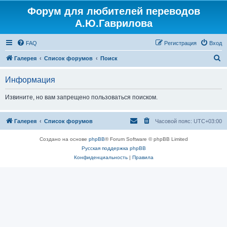
Форум для любителей переводов
Регистрация
А.Ю.Гаврилова
FAQ
Р
е
г
и
с
т
р
а
ц
и
я
Вход
П
Галерея
Список форумов
Поиск
о
Информация
и
с
Извините, но вам запрещено пользоваться поиском.
к
Галерея
Список форумов
Часовой пояс:
UTC+03:00
Создано на основе
phpBB
® Forum Software © phpBB Limited
Русская поддержка phpBB
Конфиденциальность
|
Правила