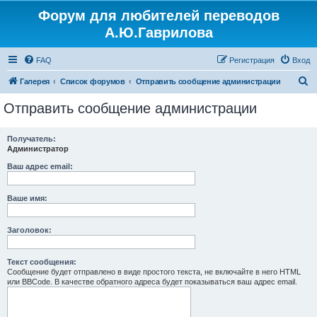
Форум для любителей переводов
Регистрация
А.Ю.Гаврилова
FAQ
Р
е
г
и
с
т
р
а
ц
и
я
Вход
П
Галерея
Список форумов
Отправить сообщение администрации
о
Отправить сообщение администрации
и
с
Получатель:
Администратор
к
Ваш адрес email:
Ваше имя:
Заголовок:
Текст сообщения:
Сообщение будет отправлено в виде простого текста, не включайте в него HTML
или BBCode. В качестве обратного адреса будет показываться ваш адрес email.