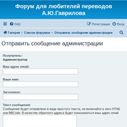
Форум для любителей переводов
Регистрация
А.Ю.Гаврилова
FAQ
Р
е
г
и
с
т
р
а
ц
и
я
Вход
П
Галерея
Список форумов
Отправить сообщение администрации
о
Отправить сообщение администрации
и
с
Получатель:
Администратор
к
Ваш адрес email:
Ваше имя:
Заголовок:
Текст сообщения:
Сообщение будет отправлено в виде простого текста, не включайте в него HTML
или BBCode. В качестве обратного адреса будет показываться ваш адрес email.