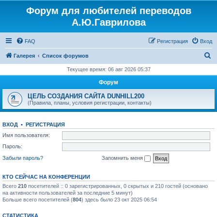
Форум для любителей переводов
Регистрация
А.Ю.Гаврилова
FAQ
Р
е
г
и
с
т
р
а
ц
и
я
Вход
П
Галерея
Список форумов
о
Текущее время: 06 авг 2026 05:37
и
Форум
с
ЦЕЛЬ СОЗДАНИЯ САЙТА DUNHILL200
к
(Правила, планы, условия регистрации, контакты)
ВХОД
•
Р
Е
Г
И
С
Т
Р
А
Ц
И
Я
Имя пользователя:
Пароль:
Забыли пароль?
Запомнить меня
КТО СЕЙЧАС НА КОНФЕРЕНЦИИ
Всего
210
посетителей :: 0 зарегистрированных, 0 скрытых и 210 гостей (основано
на активности пользователей за последние 5 минут)
Больше всего посетителей (
804
) здесь было 23 окт 2025 06:54
СТАТИСТИКА