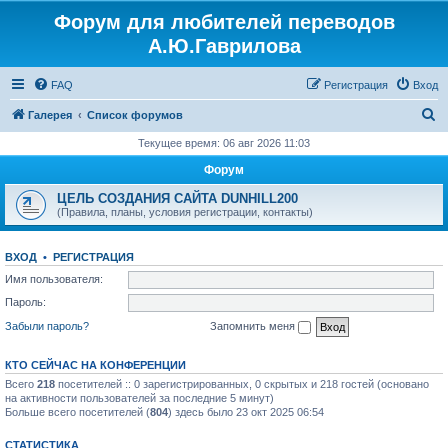
Форум для любителей переводов
Регистрация
А.Ю.Гаврилова
FAQ
Р
е
г
и
с
т
р
а
ц
и
я
Вход
П
Галерея
Список форумов
о
Текущее время: 06 авг 2026 11:03
и
Форум
с
ЦЕЛЬ СОЗДАНИЯ САЙТА DUNHILL200
к
(Правила, планы, условия регистрации, контакты)
ВХОД
•
Р
Е
Г
И
С
Т
Р
А
Ц
И
Я
Имя пользователя:
Пароль:
Забыли пароль?
Запомнить меня
КТО СЕЙЧАС НА КОНФЕРЕНЦИИ
Всего
218
посетителей :: 0 зарегистрированных, 0 скрытых и 218 гостей (основано
на активности пользователей за последние 5 минут)
Больше всего посетителей (
804
) здесь было 23 окт 2025 06:54
СТАТИСТИКА