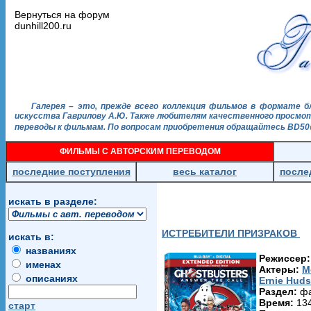
Вернуться на форум
dunhill200.ru
Галерея – это, прежде всего коллекция фильмов в формате б
искусства Гаврилову А.Ю. Также любителям качественного просмотр
переводы к фильмам. По вопросам приобретения обращайтесь BD50@
ФИЛЬМЫ С АВТОРСКИМ ПЕРЕВОДОМ
последние поступления
весь каталог
после
искать в разделе:
ИСТРЕБИТЕЛИ ПРИЗРАКОВ
искать в:
названиях
Режиссер:
именах
Актеры:
M
описаниях
Ernie Hud
Раздел:
фа
Время:
13
старт