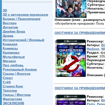
Переводчи
Субтитры
Носитель
3D
Примечан
3D c авторским переводом
Боевик / Приключения
Описание (клик - развернуть/
Вестерн
«Истребители призраков» Пола 
Детектив
объявившие себя охотницами з
Никто их не воспринимает всерь
Джеймс Бонд
ОХОТНИКИ ЗА ПРИВИДЕНИЯ
и разъезжать по городу на кат
Драма
регрессом. В этом-то и заключа
Исторический / Военный
Режиссер:
Комедия
Актеры:
Bi
«Охотники»-2016 — образец иде
Комиксы
Hudson
,
Wi
чистому, не боящемуся казаться
Криминал
Раздел:
фа
глуповата») развлечению. На ф
Время:
105
Мультфильм
собственно, все 134 минуты фи
Переводчи
Мюзикл
визуальные отсылки к последни
Субтитры
имитирует стиль Мадонны в ком
Про любовь
Носитель:
экранной героиней). Дорвавшийс
Рукопашный боевик
Но главное — настроение, атмо
Сказка / Фэнтези
Описание (
градоначальнику, пытается спи
Спорт
экране все тот же не знакомый 
Стёб
иллюзия неизменности, по сути
Стивен Кинг
блокбастер от той же компании
ОХОТНИКИ ЗА ПРИВИДЕНИЯМ
Триллер
появляется изначально в места
Ужасы / Мистика
представлениям: в готическом 
Режиссер:
старина Оззи Осборн).
Фантастика
Актеры:
Bi
ЭКСКЛЮЗИВ
Potts
,
Pete